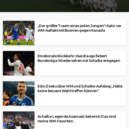
„Der größte Traum eines jeden Jungen“: Katic vor
WM-Auftakt mit Bosnien gegen Kanada
Emotionale Rückkehr: Ouedraogo fiebert
Bundesliga-Wiedersehen mit Schalke entgegen
Edin Dzeko über WM und Schalke-Aufstieg: „Hätte
keine bessere Wahl treffen können“
Schalke-Legende Asamoah bekennt: Das sind
meine WM-Favoriten