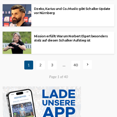
Dzeko, Karius und Co.: Muslic gibt Schalke-Update
vor Nürnberg
Mission erfüllt: Warum Norbert Elgert besonders
stolz auf diesen Schalker Aufstieg ist
1
2
3
…
40
Page 1 of 40