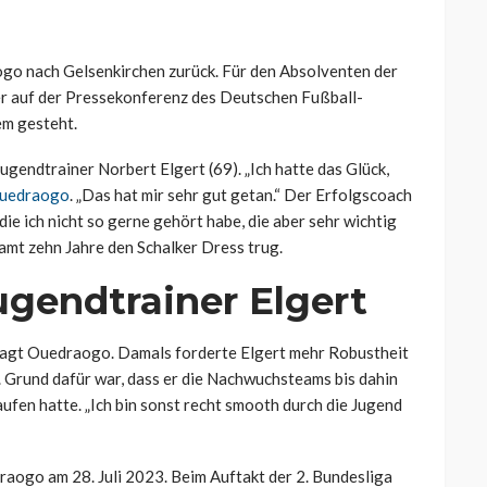
go nach Gelsenkirchen zurück. Für den Absolventen der
er auf der Pressekonferenz des Deutschen Fußball-
m gesteht.
ugendtrainer Norbert Elgert (69). „Ich hatte das Glück,
uedraogo
. „Das hat mir sehr gut getan.“ Der Erfolgscoach
ie ich nicht so gerne gehört habe, die aber sehr wichtig
samt zehn Jahre den Schalker Dress trug.
ugendtrainer Elgert
e“, sagt Ouedraogo. Damals forderte Elgert mehr Robustheit
. Grund dafür war, dass er die Nachwuchsteams bis dahin
en hatte. „Ich bin sonst recht smooth durch die Jugend
raogo am 28. Juli 2023. Beim Auftakt der 2. Bundesliga