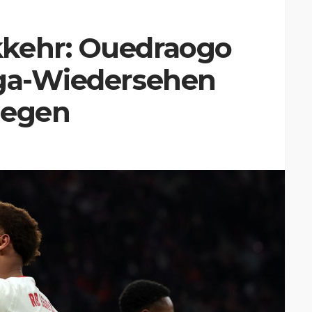
kkehr: Ouedraogo
iga-Wiedersehen
gegen