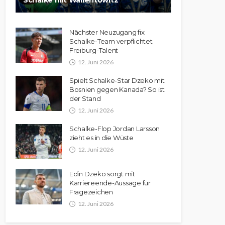
Schalke mit Wallentowitz
Nächster Neuzugang fix:
Schalke-Team verpflichtet
Freiburg-Talent
12. Juni 2026
Spielt Schalke-Star Dzeko mit
Bosnien gegen Kanada? So ist
der Stand
12. Juni 2026
Schalke-Flop Jordan Larsson
zieht es in die Wüste
12. Juni 2026
Edin Dzeko sorgt mit
Karriereende-Aussage für
Fragezeichen
12. Juni 2026