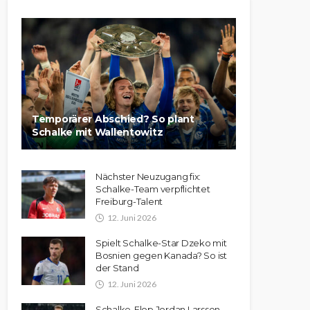
Temporärer Abschied? So plant
Schalke mit Wallentowitz
Nächster Neuzugang fix:
Schalke-Team verpflichtet
Freiburg-Talent
12. Juni 2026
Spielt Schalke-Star Dzeko mit
Bosnien gegen Kanada? So ist
der Stand
12. Juni 2026
Schalke-Flop Jordan Larsson