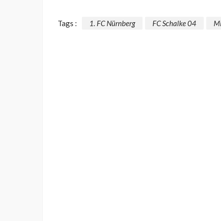
Tags :
1. FC Nürnberg
FC Schalke 04
Mi