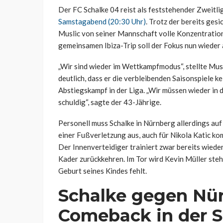
Der FC Schalke 04 reist als feststehender Zweitl
Samstagabend (20:30 Uhr)
. Trotz der bereits ges
Muslic von seiner Mannschaft volle Konzentration
gemeinsamen Ibiza-Trip soll der Fokus nun wieder 
„Wir sind wieder im Wettkampfmodus“, stellte Musl
deutlich, dass er die verbleibenden Saisonspiele ke
Abstiegskampf in der Liga. „Wir müssen wieder in
schuldig“, sagte der 43-Jährige.
Personell muss Schalke in Nürnberg allerdings auf
einer Fußverletzung aus, auch für Nikola Katic ko
Der Innenverteidiger trainiert zwar bereits wieder
Kader zurückkehren. Im Tor wird Kevin Müller ste
Geburt seines Kindes fehlt.
Schalke gegen Nür
Comeback in der S