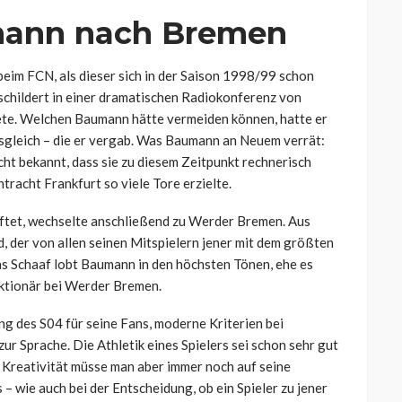
mann nach Bremen
eim FCN, als dieser sich in der Saison 1998/99 schon
schildert in einer dramatischen Radiokonferenz von
ete. Welchen Baumann hätte vermeiden können, hatte er
usgleich – die er vergab. Was Baumann an Neuem verrät:
ht bekannt, dass sie zu diesem Zeitpunkt rechnerisch
tracht Frankfurt so viele Tore erzielte.
ftet, wechselte anschließend zu Werder Bremen. Aus
, der von allen seinen Mitspielern jener mit dem größten
as Schaaf lobt Baumann in den höchsten Tönen, ehe es
nktionär bei Werder Bremen.
 des S04 für seine Fans, moderne Kriterien bei
r Sprache. Die Athletik eines Spielers sei schon sehr gut
 Kreativität müsse man aber immer noch auf seine
 wie auch bei der Entscheidung, ob ein Spieler zu jener