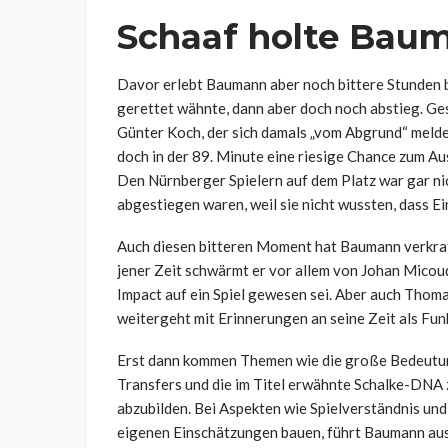
Schaaf holte Bau
Davor erlebt Baumann aber noch bittere Stunden b
gerettet wähnte, dann aber doch noch abstieg. Ge
Günter Koch, der sich damals „vom Abgrund“ meld
doch in der 89. Minute eine riesige Chance zum A
Den Nürnberger Spielern auf dem Platz war gar nic
abgestiegen waren, weil sie nicht wussten, dass Ein
Auch diesen bitteren Moment hat Baumann verkra
jener Zeit schwärmt er vor allem von Johan Micoud
Impact auf ein Spiel gewesen sei. Aber auch Thom
weitergeht mit Erinnerungen an seine Zeit als Fu
Erst dann kommen Themen wie die große Bedeutung
Transfers und die im Titel erwähnte Schalke-DNA zu
abzubilden. Bei Aspekten wie Spielverständnis und
eigenen Einschätzungen bauen, führt Baumann aus –