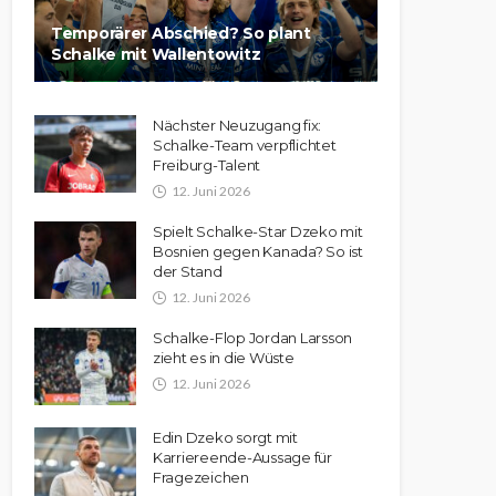
Temporärer Abschied? So plant
Schalke mit Wallentowitz
Nächster Neuzugang fix:
Schalke-Team verpflichtet
Freiburg-Talent
12. Juni 2026
Spielt Schalke-Star Dzeko mit
Bosnien gegen Kanada? So ist
der Stand
12. Juni 2026
Schalke-Flop Jordan Larsson
zieht es in die Wüste
12. Juni 2026
Edin Dzeko sorgt mit
Karriereende-Aussage für
Fragezeichen