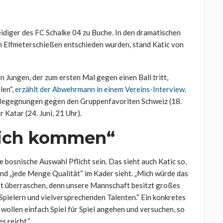
idiger des FC Schalke 04 zu Buche. In den dramatischen
m Elfmeterschießen entschieden wurden, stand Katic von
n Jungen, der zum ersten Mal gegen einen Ball tritt,
len“,
erzählt der Abwehrmann in einem Vereins-Interview
.
Begegnungen gegen den Gruppenfavoriten Schweiz (18.
Katar (24. Juni, 21 Uhr).
lich kommen“
e bosnische Auswahl Pflicht sein. Das sieht auch Katic so,
nd „jede Menge Qualität“ im Kader sieht. „Mich würde das
icht überraschen, denn unsere Mannschaft besitzt großes
Spielern und vielversprechenden Talenten.“ Ein konkretes
r wollen einfach Spiel für Spiel angehen und versuchen, so
s reicht.“