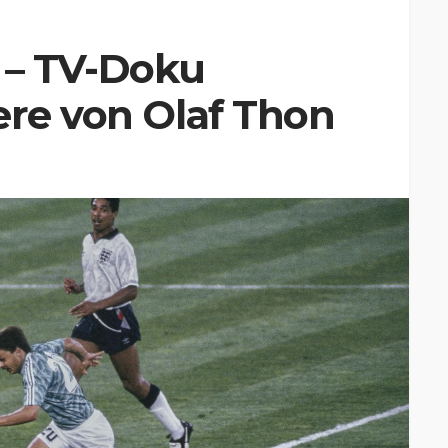
“ – TV-Doku
ere von Olaf Thon