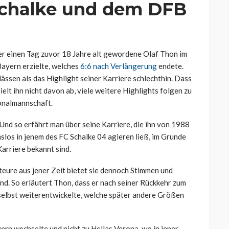
 Schalke und dem DFB
 der einen Tag zuvor 18 Jahre alt gewordene Olaf Thon im
ayern erzielte, welches
6:6 nach Verlängerung
endete.
ässen als das Highlight seiner Karriere schlechthin. Dass
ielt ihn nicht davon ab, viele weitere Highlights folgen zu
ionalmannschaft.
Und so erfährt man über seine Karriere, die ihn von 1988
los in jenem des FC Schalke 04 agieren ließ, im Grunde
arriere bekannt sind.
eure aus jener Zeit bietet sie dennoch Stimmen und
ind. So erläutert Thon, dass er nach seiner Rückkehr zum
 selbst weiterentwickelte, welche später andere Größen
rn wechselte und nicht zu Hellas Verona, wo in jener