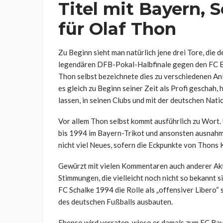
Titel mit Bayern,
für Olaf Thon
Zu Beginn sieht man natürlich jene drei Tore, die
legendären DFB-Pokal-Halbfinale gegen den FC B
Thon selbst bezeichnete dies zu verschiedenen Anl
es gleich zu Beginn seiner Zeit als Profi geschah, h
lassen, in seinen Clubs und mit der deutschen Nat
Vor allem Thon selbst kommt ausführlich zu Wort. 
bis 1994 im Bayern-Trikot und ansonsten ausnahms
nicht viel Neues, sofern die Eckpunkte von Thons K
Gewürzt mit vielen Kommentaren auch anderer Akt
Stimmungen, die vielleicht noch nicht so bekannt s
FC Schalke 1994 die Rolle als „offensiver Libero“
des deutschen Fußballs ausbauten.
Ebenso wird verraten, wieso er damals zum FC Baye