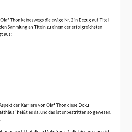
 Olaf Thon keineswegs die ewige Nr. 2 in Bezug auf Titel
enden Sammlung an Titeln zu einem der erfolgreichsten
gt aus:
 Aspekt der Karriere von Olaf Thon diese Doku
atthäus“ heißt es da, und das ist unbestritten so gewesen,
.
ar gemacht hat diese Doku Sport1, die hier zu sehen ist.