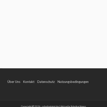
Über Uns
Kontakt
Datenschutz
Nutzungsbedingungen
Impressum
Copyright © 2026 - schalketotal.de | Aktuelle Schalke News