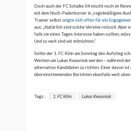
Doch auch der FC Schalke 04 mischt noch im Renn
mit dem Noch-Paderborner in „regelmäßigem Austa
Trainer selbst
zeigte sich offen für ein Engagemen
aus: „Natürlich sind solche Vereine reizvoll. Aber es 
falls sie eines Tages Interesse haben sollten, müs
Und so weit sind wir mitnichten.“
Sollte der 1. FC Köln am Sonntag den Aufstieg sc
Werben um Lukas Kwasniok werden – während der 
alternative Kandidaten zu richten. Einer davon is
übereinstimmenden Berichten ebenfalls weit oben 
Tags :
1. FC Köln
Lukas Kwasniok