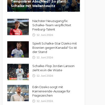
Temporärer Abschied? So plant
Schalke mit Wallentowitz
Nächster Neuzugang fix:
Schalke-Team verpflichtet
Freiburg-Talent
12. Juni 2026
Spielt Schalke-Star Dzeko mit
Bosnien gegen Kanada? So ist
der Stand
12. Juni 2026
Schalke-Flop Jordan Larsson
zieht es in die Wüste
12. Juni 2026
Edin Dzeko sorgt mit
Karriereende-Aussage für
Fragezeichen
12. Juni 2026