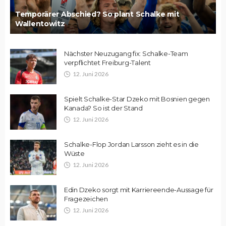
Temporärer Abschied? So plant Schalke mit
Wallentowitz
Nächster Neuzugang fix: Schalke-Team
verpflichtet Freiburg-Talent
12. Juni 2026
Spielt Schalke-Star Dzeko mit Bosnien gegen
Kanada? So ist der Stand
12. Juni 2026
Schalke-Flop Jordan Larsson zieht es in die
Wüste
12. Juni 2026
Edin Dzeko sorgt mit Karriereende-Aussage für
Fragezeichen
12. Juni 2026