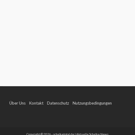
Über Uns
Kontakt
Datenschutz
Nutzungsbedingungen
Impressum
Copyright © 2026 - schalketotal.de | Aktuelle Schalke News