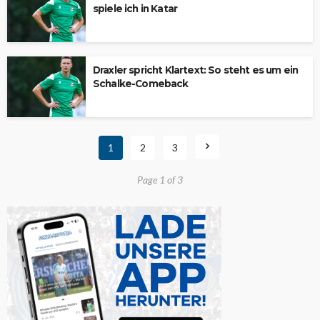
spiele ich in Katar
Draxler spricht Klartext: So steht es um ein
Schalke-Comeback
1
2
3
Page 1 of 3