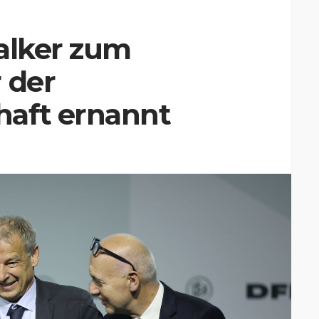
alker zum
 der
aft ernannt