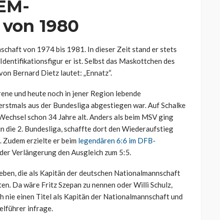
 EM-
 von 1980
schaft von 1974 bis 1981. In dieser Zeit stand er stets
entifikationsfigur er ist. Selbst das Maskottchen des
von Bernard Dietz lautet: „Ennatz“.
ene und heute noch in jener Region lebende
erstmals aus der Bundesliga abgestiegen war. Auf Schalke
m Wechsel schon 34 Jahre alt. Anders als beim MSV ging
n die 2. Bundesliga, schaffte dort den Wiederaufstieg
a. Zudem erzielte er beim
legendären 6:6 im DFB-
er Verlängerung den Ausgleich zum 5:5.
eben, die als Kapitän der deutschen Nationalmannschaft
ten. Da wäre Fritz Szepan zu nennen oder Willi Schulz,
ch nie einen Titel als Kapitän der Nationalmannschaft und
lführer infrage.