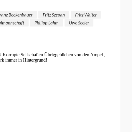
ranz Beckenbauer
Fritz Szepan
Fritz Walter
almannschaft
Philipp Lahm
Uwe Seeler