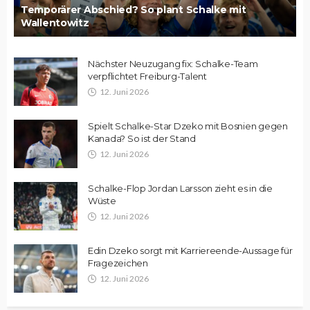
Temporärer Abschied? So plant Schalke mit
Wallentowitz
Nächster Neuzugang fix: Schalke-Team
verpflichtet Freiburg-Talent
12. Juni 2026
Spielt Schalke-Star Dzeko mit Bosnien gegen
Kanada? So ist der Stand
12. Juni 2026
Schalke-Flop Jordan Larsson zieht es in die
Wüste
12. Juni 2026
Edin Dzeko sorgt mit Karriereende-Aussage für
Fragezeichen
12. Juni 2026