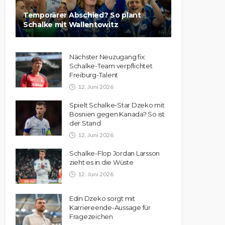
Temporärer Abschied? So plant
Schalke mit Wallentowitz
Nächster Neuzugang fix:
Schalke-Team verpflichtet
Freiburg-Talent
12. Juni 2026
Spielt Schalke-Star Dzeko mit
Bosnien gegen Kanada? So ist
der Stand
12. Juni 2026
Schalke-Flop Jordan Larsson
zieht es in die Wüste
12. Juni 2026
Edin Dzeko sorgt mit
Karriereende-Aussage für
Fragezeichen