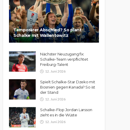
Temporärer Abschied? So plant
Schalke mit Wallentowitz
Nächster Neuzugang fix:
Schalke-Team verpflichtet
Freiburg-Talent
12. Juni 2026
Spielt Schalke-Star Dzeko mit
Bosnien gegen Kanada? So ist
der Stand
12. Juni 2026
Schalke-Flop Jordan Larsson
zieht es in die Wüste
12. Juni 2026