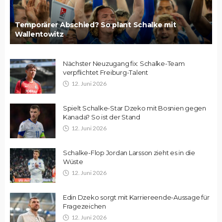
Temporärer Abschied? So plant Schalke mit
Wallentowitz
Nächster Neuzugang fix: Schalke-Team
verpflichtet Freiburg-Talent
12. Juni 2026
Spielt Schalke-Star Dzeko mit Bosnien gegen
Kanada? So ist der Stand
12. Juni 2026
Schalke-Flop Jordan Larsson zieht es in die
Wüste
12. Juni 2026
Edin Dzeko sorgt mit Karriereende-Aussage für
Fragezeichen
12. Juni 2026