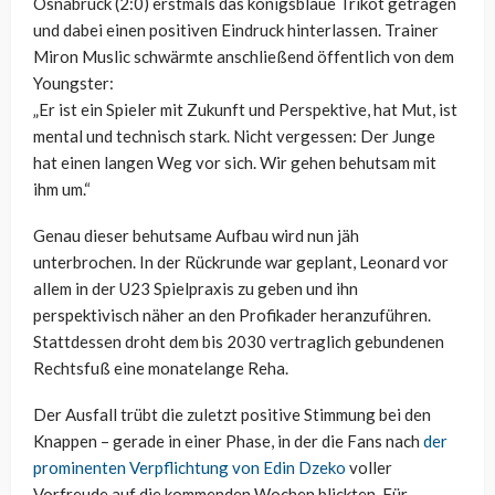
Osnabrück (2:0) erstmals das königsblaue Trikot getragen
und dabei einen positiven Eindruck hinterlassen. Trainer
Miron Muslic schwärmte anschließend öffentlich von dem
Youngster:
„Er ist ein Spieler mit Zukunft und Perspektive, hat Mut, ist
mental und technisch stark. Nicht vergessen: Der Junge
hat einen langen Weg vor sich. Wir gehen behutsam mit
ihm um.“
Genau dieser behutsame Aufbau wird nun jäh
unterbrochen. In der Rückrunde war geplant, Leonard vor
allem in der U23 Spielpraxis zu geben und ihn
perspektivisch näher an den Profikader heranzuführen.
Stattdessen droht dem bis 2030 vertraglich gebundenen
Rechtsfuß eine monatelange Reha.
Der Ausfall trübt die zuletzt positive Stimmung bei den
Knappen – gerade in einer Phase, in der die Fans nach
der
prominenten Verpflichtung von Edin Dzeko
voller
Vorfreude auf die kommenden Wochen blickten. Für