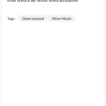
voller Arena in der Veltins-Arena aufzulaufen.
Tags :
Dylan Leonard
Miron Muslic