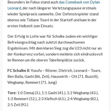
Besonders im Fokus stand auch
das Comeback von Dylan
Leonard
, der nach längerer Verletzungspause erstmals
wieder Spielpraxis sammelte. Der Defensivspieler stand
ebenso wie Tidiane Touré in der Startelf und kam in der
ersten Halbzeit zum Einsatz.
Der Erfolg in Lotte war für Schalke zudem ein wichtiger
Befreiungsschlag nach zuletzt durchwachsenen
Ergebnissen. Mit dem klaren Sieg zog die U23 nicht nur an
der Konkurrenz vorbei, sondern meldete sich eindrucksvoll
im Rennen um die oberen Tabellenplätze zurück.
FC Schalke II:
Yusufu – Rösner, Dietrich, Leonard – Toure,
Ben Balla, Gashi (86. Zeil), Hauswirth – Ott (71. Buzolli),
Wegkamp, Remmert (71. Jung)
Tore:
1:0 Demaj (3.), 1:1 Gashi (41.), 1:2 Wegkamp (43.),
1:3 Remmert (52.), 2:3 Klefisch (63.), 2:4 Wegkamp (82.),
2:5 Zeil (92.)