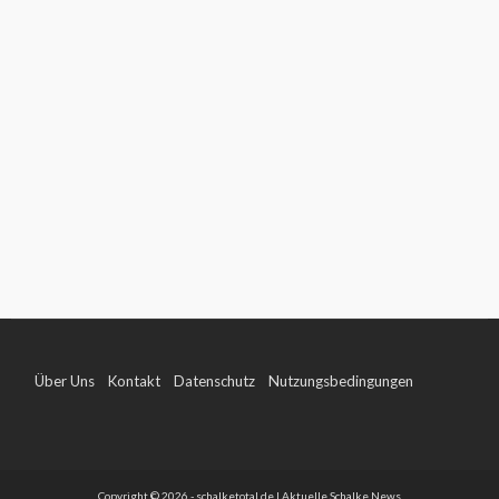
Über Uns
Kontakt
Datenschutz
Nutzungsbedingungen
Impressum
Copyright © 2026 - schalketotal.de | Aktuelle Schalke News