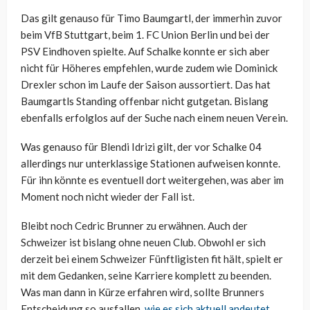
Das gilt genauso für Timo Baumgartl, der immerhin zuvor
beim VfB Stuttgart, beim 1. FC Union Berlin und bei der
PSV Eindhoven spielte. Auf Schalke konnte er sich aber
nicht für Höheres empfehlen, wurde zudem wie Dominick
Drexler schon im Laufe der Saison aussortiert. Das hat
Baumgartls Standing offenbar nicht gutgetan. Bislang
ebenfalls erfolglos auf der Suche nach einem neuen Verein.
Was genauso für Blendi Idrizi gilt, der vor Schalke 04
allerdings nur unterklassige Stationen aufweisen konnte.
Für ihn könnte es eventuell dort weitergehen, was aber im
Moment noch nicht wieder der Fall ist.
Bleibt noch Cedric Brunner zu erwähnen. Auch der
Schweizer ist bislang ohne neuen Club. Obwohl er sich
derzeit bei einem Schweizer Fünftligisten fit hält, spielt er
mit dem Gedanken, seine Karriere komplett zu beenden.
Was man dann in Kürze erfahren wird, sollte Brunners
Entscheidung so ausfallen,
wie es sich aktuell andeutet
.