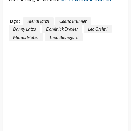
Tags :
Blendi Idrizi
Cedric Brunner
Danny Latza
Dominick Drexler
Leo Greiml
Marius Müller
Timo Baumgartl