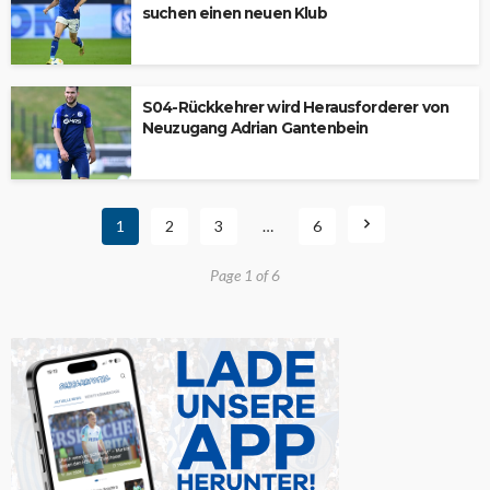
suchen einen neuen Klub
S04-Rückkehrer wird Herausforderer von
Neuzugang Adrian Gantenbein
1
2
3
…
6
Page 1 of 6