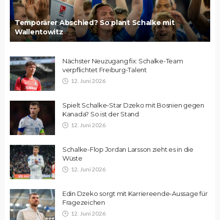
Temporärer Abschied? So plant Schalke mit
Wallentowitz
Nächster Neuzugang fix: Schalke-Team
verpflichtet Freiburg-Talent
12. Juni 2026
Spielt Schalke-Star Dzeko mit Bosnien gegen
Kanada? So ist der Stand
12. Juni 2026
Schalke-Flop Jordan Larsson zieht es in die
Wüste
12. Juni 2026
Edin Dzeko sorgt mit Karriereende-Aussage für
Fragezeichen
12. Juni 2026