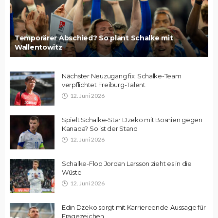
Temporärer Abschied? So plant Schalke mit
Wallentowitz
Nächster Neuzugang fix: Schalke-Team
verpflichtet Freiburg-Talent
12. Juni 2026
Spielt Schalke-Star Dzeko mit Bosnien gegen
Kanada? So ist der Stand
12. Juni 2026
Schalke-Flop Jordan Larsson zieht es in die
Wüste
12. Juni 2026
Edin Dzeko sorgt mit Karriereende-Aussage für
Fragezeichen