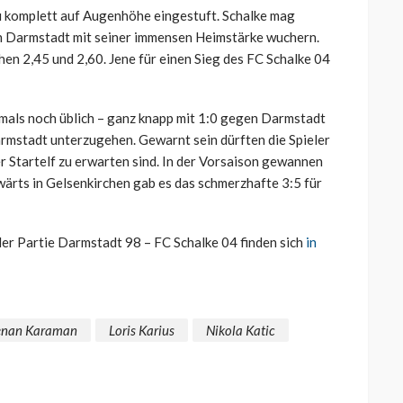
 komplett auf Augenhöhe eingestuft. Schalke mag
ann Darmstadt mit seiner immensen Heimstärke wuchern.
chen 2,45 und 2,60. Jene für einen Sieg des FC Schalke 04
mals noch üblich – ganz knapp mit 1:0 gegen Darmstadt
armstadt unterzugehen. Gewarnt sein dürften die Spieler
r Startelf zu erwarten sind. In der Vorsaison gewannen
ärts in Gelsenkirchen gab es das schmerzhafte 3:5 für
der Partie Darmstadt 98 – FC Schalke 04 finden sich
in
enan Karaman
Loris Karius
Nikola Katic