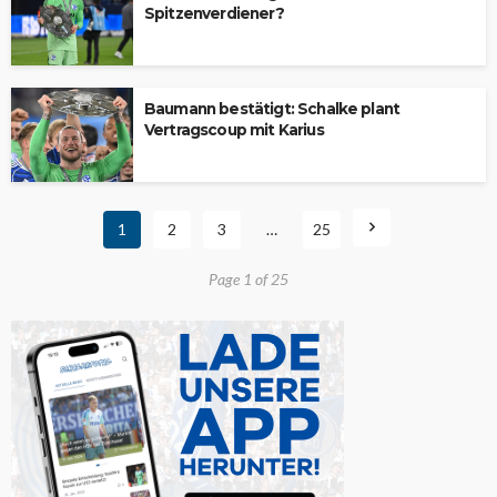
Spitzenverdiener?
Baumann bestätigt: Schalke plant
Vertragscoup mit Karius
1
2
3
…
25
Page 1 of 25