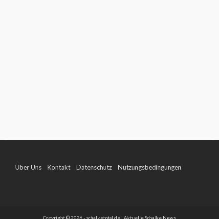
Über Uns
Kontakt
Datenschutz
Nutzungsbedingungen
Impressum
Copyright © 2026 - schalketotal.de | Aktuelle Schalke News