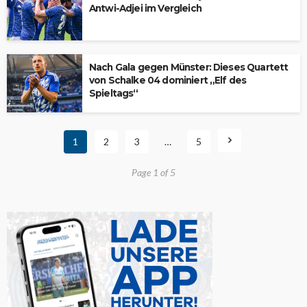
Antwi-Adjei im Vergleich
Nach Gala gegen Münster: Dieses Quartett
von Schalke 04 dominiert „Elf des
Spieltags“
1
2
3
…
5
Page 1 of 5