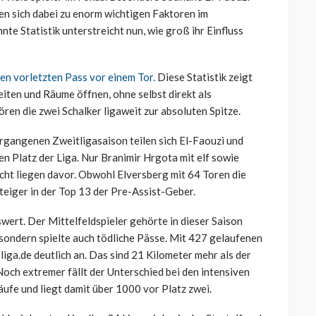
n sich dabei zu enorm wichtigen Faktoren im
te Statistik unterstreicht nun, wie groß ihr Einfluss
en vorletzten Pass vor einem Tor.
Diese Statistik zeigt
eiten und Räume öffnen, ohne selbst direkt als
en die zwei Schalker ligaweit zur absoluten Spitze.
rgangenen Zweitligasaison teilen sich El-Faouzi und
en Platz der Liga. Nur Branimir Hrgota mit elf sowie
cht liegen davor. Obwohl Elversberg mit 64 Toren die
steiger in der Top 13 der Pre-Assist-Geber.
wert. Der Mittelfeldspieler gehörte in dieser Saison
, sondern spielte auch tödliche Pässe. Mit 427 gelaufenen
iga.de deutlich an. Das sind 21 Kilometer mehr als der
Noch extremer fällt der Unterschied bei den intensiven
ufe und liegt damit über 1000 vor Platz zwei.