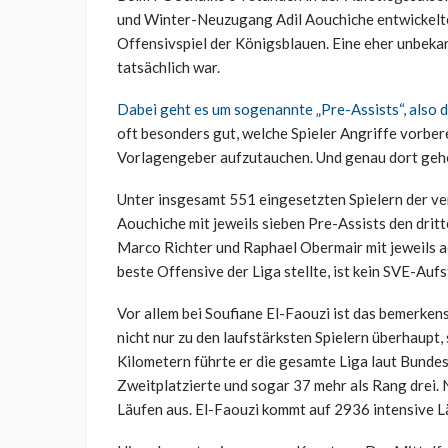
und Winter-Neuzugang Adil Aouchiche entwickelte
Offensivspiel der Königsblauen. Eine eher unbekann
tatsächlich war.
Dabei geht es um sogenannte „Pre-Assists“, also d
oft besonders gut, welche Spieler Angriffe vorber
Vorlagengeber aufzutauchen. Und genau dort gehör
Unter insgesamt 551 eingesetzten Spielern der ve
Aouchiche mit jeweils sieben Pre-Assists den dritt
Marco Richter und Raphael Obermair mit jeweils a
beste Offensive der Liga stellte, ist kein SVE-Auf
Vor allem bei Soufiane El-Faouzi ist das bemerkens
nicht nur zu den laufstärksten Spielern überhaupt
Kilometern führte er die gesamte Liga laut Bundesl
Zweitplatzierte und sogar 37 mehr als Rang drei. 
Läufen aus. El-Faouzi kommt auf 2936 intensive Lä