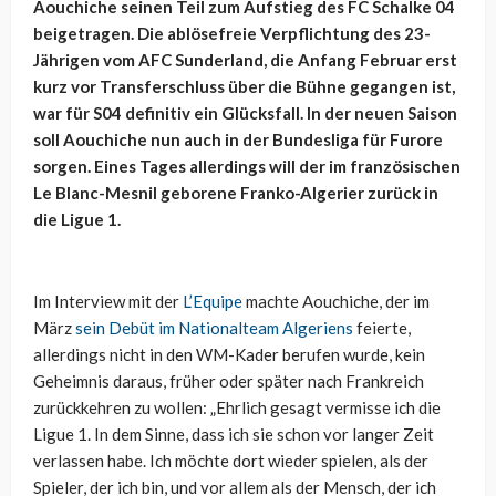
Aouchiche seinen Teil zum Aufstieg des FC Schalke 04
beigetragen. Die ablösefreie Verpflichtung des 23-
Jährigen vom AFC Sunderland, die Anfang Februar erst
kurz vor Transferschluss über die Bühne gegangen ist,
war für S04 definitiv ein Glücksfall. In der neuen Saison
soll Aouchiche nun auch in der Bundesliga für Furore
sorgen. Eines Tages allerdings will der im französischen
Le Blanc-Mesnil geborene Franko-Algerier zurück in
die Ligue 1.
Im Interview mit der
L’Equipe
machte Aouchiche, der im
März
sein Debüt im Nationalteam Algeriens
feierte,
allerdings nicht in den WM-Kader berufen wurde, kein
Geheimnis daraus, früher oder später nach Frankreich
zurückkehren zu wollen: „Ehrlich gesagt vermisse ich die
Ligue 1. In dem Sinne, dass ich sie schon vor langer Zeit
verlassen habe. Ich möchte dort wieder spielen, als der
Spieler, der ich bin, und vor allem als der Mensch, der ich