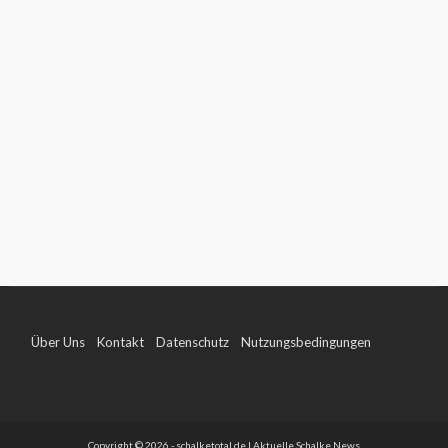
Über Uns
Kontakt
Datenschutz
Nutzungsbedingungen
Impressum
Copyright © 2026 - schalketotal.de | Aktuelle Schalke News