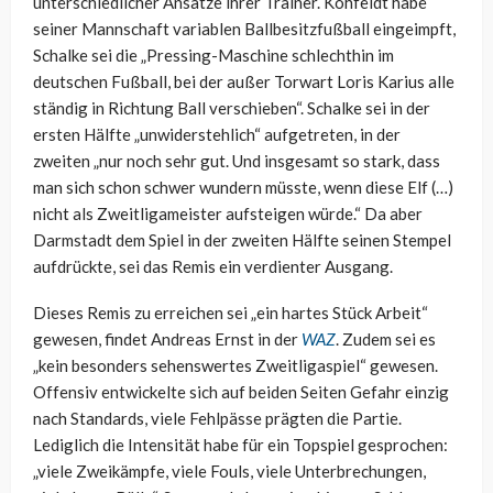
unterschiedlicher Ansätze ihrer Trainer. Kohfeldt habe
seiner Mannschaft variablen Ballbesitzfußball eingeimpft,
Schalke sei die „Pressing-Maschine schlechthin im
deutschen Fußball, bei der außer Torwart Loris Karius alle
ständig in Richtung Ball verschieben“. Schalke sei in der
ersten Hälfte „unwiderstehlich“ aufgetreten, in der
zweiten „nur noch sehr gut. Und insgesamt so stark, dass
man sich schon schwer wundern müsste, wenn diese Elf (…)
nicht als Zweitligameister aufsteigen würde.“ Da aber
Darmstadt dem Spiel in der zweiten Hälfte seinen Stempel
aufdrückte, sei das Remis ein verdienter Ausgang.
Dieses Remis zu erreichen sei „ein hartes Stück Arbeit“
gewesen, findet Andreas Ernst in der
WAZ
. Zudem sei es
„kein besonders sehenswertes Zweitligaspiel“ gewesen.
Offensiv entwickelte sich auf beiden Seiten Gefahr einzig
nach Standards, viele Fehlpässe prägten die Partie.
Lediglich die Intensität habe für ein Topspiel gesprochen:
„viele Zweikämpfe, viele Fouls, viele Unterbrechungen,