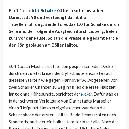
Ein
1:1 erreicht Schalke 04
beim so heimstarken
Darmstadt 98 und verteidigt damit die
Tabellenführung. Beide Tore, das 1:0 für Schalke durch
Sylla und der folgende Ausgleich durch Lidberg, fielen
kurz vor der Pause. So sah die Presse die gesamt Partie
der Königsblauen am Böllenfalltor.
S04-Coach Muslic ersetzte den gesperrten Edin Dzeko
durch den zuletzt kriselnden Sylla, baute ansonsten auf
dieselbe Startelf wie gegen Hannover 96. Abgesehen von
zwei Schalker Chancen zu Beginn blieb die erste Halbzeit
lange ohne Höhepunkte, berichtet der
kicker
. Dafür gab es
in der schweren Verletzung von Darmstadts Marseiler
einen Tiefpunkt. Umso ereignisreicher war dann die
Schlussphase der ersten Hälfte. Beide Teams trafen nach
Standards, auch der ein halbes Jahr torlose Sylla. Nach der
Pause drückte Darmstadt, später fand Schalke wieder