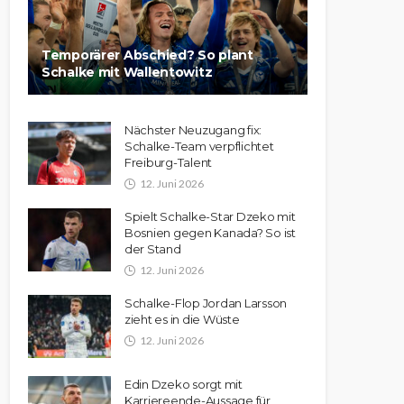
Temporärer Abschied? So plant
Schalke mit Wallentowitz
Nächster Neuzugang fix:
Schalke-Team verpflichtet
Freiburg-Talent
12. Juni 2026
Spielt Schalke-Star Dzeko mit
Bosnien gegen Kanada? So ist
der Stand
12. Juni 2026
Schalke-Flop Jordan Larsson
zieht es in die Wüste
12. Juni 2026
Edin Dzeko sorgt mit
Karriereende-Aussage für