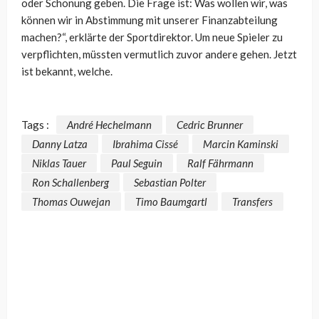
oder Schonung geben. Die Frage ist: Was wollen wir, was
können wir in Abstimmung mit unserer Finanzabteilung
machen?“, erklärte der Sportdirektor. Um neue Spieler zu
verpflichten, müssten vermutlich zuvor andere gehen. Jetzt
ist bekannt, welche.
Tags :
André Hechelmann
Cedric Brunner
Danny Latza
Ibrahima Cissé
Marcin Kaminski
Niklas Tauer
Paul Seguin
Ralf Fährmann
Ron Schallenberg
Sebastian Polter
Thomas Ouwejan
Timo Baumgartl
Transfers