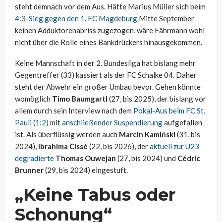
steht demnach vor dem Aus. Hätte Marius Müller sich beim
4:3-Sieg gegen den 1. FC Magdeburg
Mitte September
keinen Adduktorenabriss zugezogen, wäre Fährmann wohl
nicht über die Rolle eines Bankdrückers hinausgekommen.
Keine Mannschaft in der 2. Bundesliga hat bislang mehr
Gegentreffer (33) kassiert als der FC Schalke 04. Daher
steht der Abwehr ein großer Umbau bevor. Gehen könnte
womöglich
Timo Baumgartl
(27, bis 2025), der bislang vor
allem durch sein Interview nach dem
Pokal-Aus beim FC St.
Pauli (1:2)
mit
anschließender Suspendierung
aufgefallen
ist. Als überflüssig werden auch
Marcin Kamiński
(31, bis
2024),
Ibrahima Cissé
(22, bis 2026), der
aktuell zur U23
degradierte
Thomas Ouwejan
(27, bis 2024) und
Cédric
Brunner
(29, bis 2024) eingestuft.
„Keine Tabus oder
Schonung“