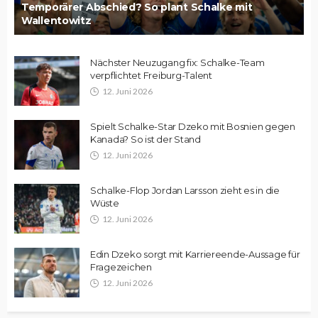
Temporärer Abschied? So plant Schalke mit
Wallentowitz
Nächster Neuzugang fix: Schalke-Team
verpflichtet Freiburg-Talent
12. Juni 2026
Spielt Schalke-Star Dzeko mit Bosnien gegen
Kanada? So ist der Stand
12. Juni 2026
Schalke-Flop Jordan Larsson zieht es in die
Wüste
12. Juni 2026
Edin Dzeko sorgt mit Karriereende-Aussage für
Fragezeichen
12. Juni 2026