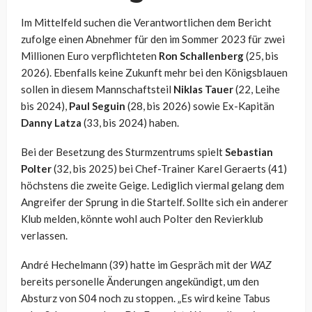
Im Mittelfeld suchen die Verantwortlichen dem Bericht
zufolge einen Abnehmer für den im Sommer 2023 für zwei
Millionen Euro verpflichteten
Ron Schallenberg
(25, bis
2026). Ebenfalls keine Zukunft mehr bei den Königsblauen
sollen in diesem Mannschaftsteil
Niklas Tauer
(22, Leihe
bis 2024),
Paul Seguin
(28, bis 2026) sowie Ex-Kapitän
Danny Latza
(33, bis 2024) haben.
Bei der Besetzung des Sturmzentrums spielt
Sebastian
Polter
(32, bis 2025) bei Chef-Trainer Karel Geraerts (41)
höchstens die zweite Geige. Lediglich viermal gelang dem
Angreifer der Sprung in die Startelf. Sollte sich ein anderer
Klub melden, könnte wohl auch Polter den Revierklub
verlassen.
André Hechelmann (39) hatte im Gespräch mit der
WAZ
bereits personelle Änderungen angekündigt, um den
Absturz von S04 noch zu stoppen. „Es wird keine Tabus