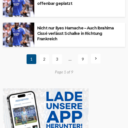
offenbar geplatzt
Nicht nur Ilyes Hamache – Auch Ibrahima
Cissé verlässt Schalke in Richtung
Frankreich
1
2
3
…
9
Page 1 of 9