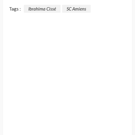
Tags :
Ibrahima Cissé
SC Amiens