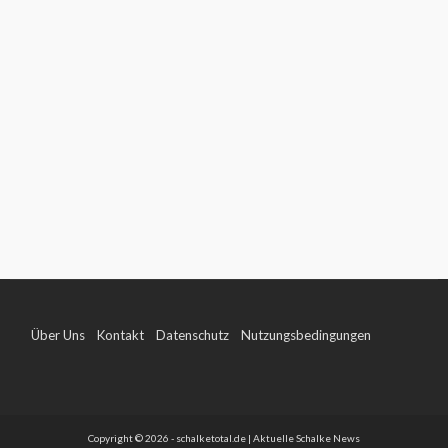
Über Uns
Kontakt
Datenschutz
Nutzungsbedingungen
Impressum
Copyright © 2026 - schalketotal.de | Aktuelle Schalke News