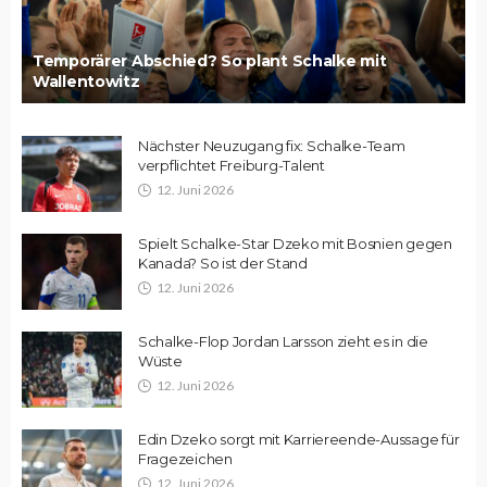
Temporärer Abschied? So plant Schalke mit
Wallentowitz
Nächster Neuzugang fix: Schalke-Team
verpflichtet Freiburg-Talent
12. Juni 2026
Spielt Schalke-Star Dzeko mit Bosnien gegen
Kanada? So ist der Stand
12. Juni 2026
Schalke-Flop Jordan Larsson zieht es in die
Wüste
12. Juni 2026
Edin Dzeko sorgt mit Karriereende-Aussage für
Fragezeichen
12. Juni 2026