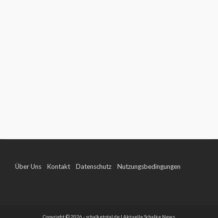
Über Uns
Kontakt
Datenschutz
Nutzungsbedingungen
Impressum
Copyright © 2026 - schalketotal.de | Aktuelle Schalke News