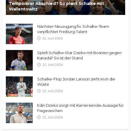
Temporärer Abschied? So plant Schalke mit
Wallentowitz
Nächster Neuzugang fix: Schalke-Team
verpflichtet Freiburg-Talent
12. Juni 2026
Spielt Schalke-Star Dzeko mit Bosnien gegen
Kanada? So ist der Stand
12. Juni 2026
Schalke-Flop Jordan Larsson zieht es in die
Wüste
12. Juni 2026
Edin Dzeko sorgt mit Karriereende-Aussage für
Fragezeichen
12. Juni 2026