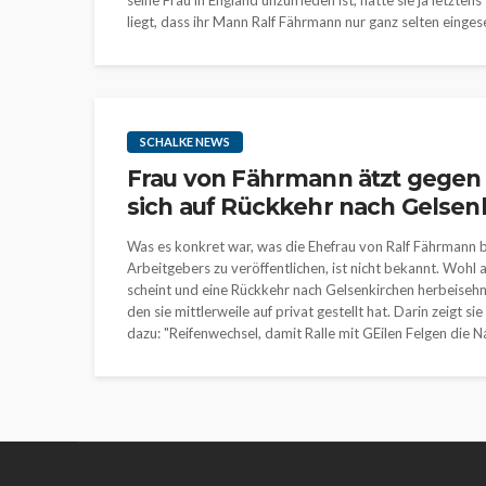
seine Frau in England unzufrieden ist, hatte sie ja letzt
liegt, dass ihr Mann Ralf Fährmann nur ganz selten einges
SCHALKE NEWS
Frau von Fährmann ätzt gegen E
sich auf Rückkehr nach Gelsen
Was es konkret war, was die Ehefrau von Ralf Fährmann b
Arbeitgebers zu veröffentlichen, ist nicht bekannt. Wohl a
scheint und eine Rückkehr nach Gelsenkirchen herbeisehnt
den sie mittlerweile auf privat gestellt hat. Darin zeigt s
dazu: "Reifenwechsel, damit Ralle mit GEilen Felgen die Na