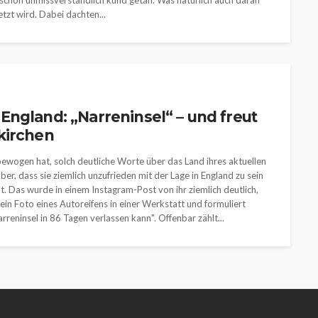
ens schon unmissverständlich kund getan. Was natürlich auch daran
etzt wird. Dabei dachten...
ngland: „Narreninsel“ – und freut
kirchen
ewogen hat, solch deutliche Worte über das Land ihres aktuellen
ber, dass sie ziemlich unzufrieden mit der Lage in England zu sein
. Das wurde in einem Instagram-Post von ihr ziemlich deutlich,
ie ein Foto eines Autoreifens in einer Werkstatt und formuliert
rreninsel in 86 Tagen verlassen kann". Offenbar zählt...