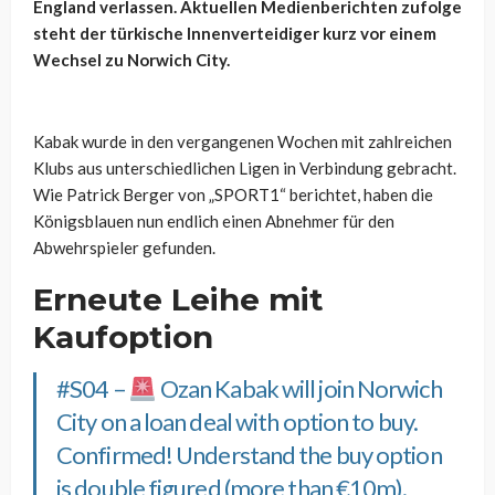
England verlassen. Aktuellen Medienberichten zufolge
steht der türkische Innenverteidiger kurz vor einem
Wechsel zu Norwich City.
Kabak wurde in den vergangenen Wochen mit zahlreichen
Klubs aus unterschiedlichen Ligen in Verbindung gebracht.
Wie Patrick Berger von „SPORT1“ berichtet, haben die
Königsblauen nun endlich einen Abnehmer für den
Abwehrspieler gefunden.
Erneute Leihe mit
Kaufoption
#S04
–
Ozan Kabak will join Norwich
City on a loan deal with option to buy.
Confirmed! Understand the buy option
is double figured (more than €10m).