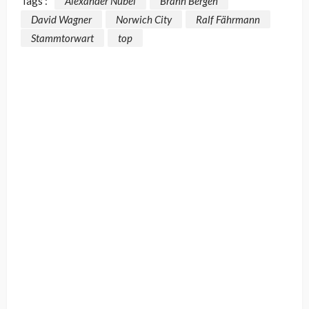
Tags :
Alexander Nübel
Brann Bergen
David Wagner
Norwich City
Ralf Fährmann
Stammtorwart
top