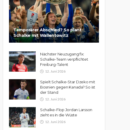
Temporärer Abschied? So plant
Schalke mit Wallentowitz
Nächster Neuzugang fix:
Schalke-Team verpflichtet
Freiburg-Talent
12. Juni 2026
Spielt Schalke-Star Dzeko mit
Bosnien gegen Kanada? So ist
der Stand
12. Juni 2026
Schalke-Flop Jordan Larsson
zieht es in die Wüste
12. Juni 2026