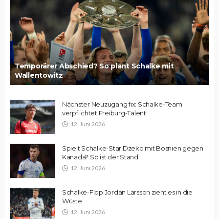
Temporärer Abschied? So plant Schalke mit
Wallentowitz
Nächster Neuzugang fix: Schalke-Team
verpflichtet Freiburg-Talent
12. Juni 2026
Spielt Schalke-Star Dzeko mit Bosnien gegen
Kanada? So ist der Stand
12. Juni 2026
Schalke-Flop Jordan Larsson zieht es in die
Wüste
12. Juni 2026