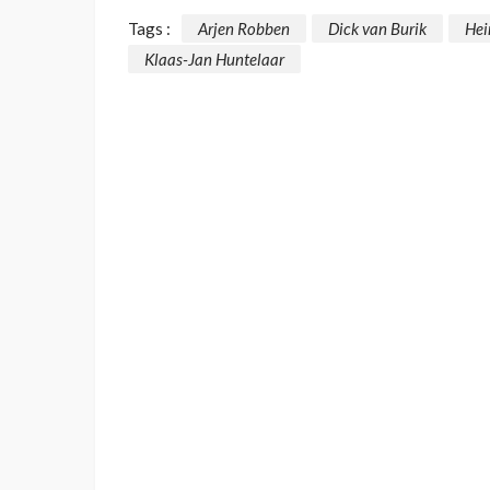
Tags :
Arjen Robben
Dick van Burik
Hei
Klaas-Jan Huntelaar