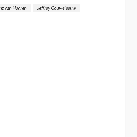
nz van Haaren
Jeffrey Gouweleeuw