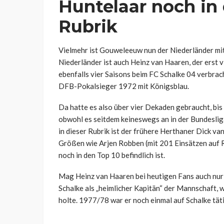
Huntelaar noch in 
Rubrik
Vielmehr ist Gouweleeuw nun der Niederländer mit
Niederländer ist auch Heinz van Haaren, der erst 
ebenfalls vier Saisons beim FC Schalke 04 verbrac
DFB-Pokalsieger 1972 mit Königsblau.
Da hatte es also über vier Dekaden gebraucht, bi
obwohl es seitdem keineswegs an in der Bundeslig
in dieser Rubrik ist der frühere Herthaner Dick va
Größen wie Arjen Robben (mit 201 Einsätzen auf R
noch in den Top 10 befindlich ist.
Mag Heinz van Haaren bei heutigen Fans auch nur n
Schalke als „heimlicher Kapitän“ der Mannschaft,
holte. 1977/78 war er noch einmal auf Schalke tätig