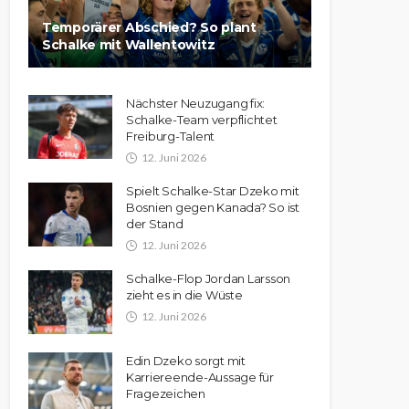
Temporärer Abschied? So plant
Schalke mit Wallentowitz
Nächster Neuzugang fix:
Schalke-Team verpflichtet
Freiburg-Talent
12. Juni 2026
Spielt Schalke-Star Dzeko mit
Bosnien gegen Kanada? So ist
der Stand
12. Juni 2026
Schalke-Flop Jordan Larsson
zieht es in die Wüste
12. Juni 2026
Edin Dzeko sorgt mit
Karriereende-Aussage für
Fragezeichen