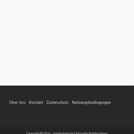
Über Uns
Kontakt
Datenschutz
Nutzungsbedingungen
Impressum
Copyright © 2026 - schalketotal.de | Aktuelle Schalke News