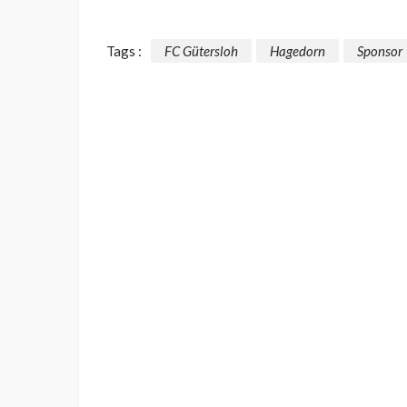
Tags :
FC Gütersloh
Hagedorn
Sponsor