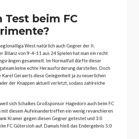
n Test beim FC
erimente?
Regionalliga West natürlich auch Gegner der II.
er Bilanz von 9-4-11 aus 24 Spielen hat man ein recht
gsrängen gesammelt. Im Normalfall dürfte dieser
gateam keine echte Herausforderung darstellen. Doch
 Karel Geraerts diese Gelegenheit ja zu neuerlichen
ader der Knappen aktuell verletzt, sodass zahlreiche
 weil sich Schalkes Großsponsor Hagedorn auch beim FC
h mit diesem Aufeinandertreffen ein wenig revanchieren
rank Kramer gegen diesen Gegner getestet und 3:0
beim FC Gütersloh auf. Damals hieß das Endergebnis 5:0