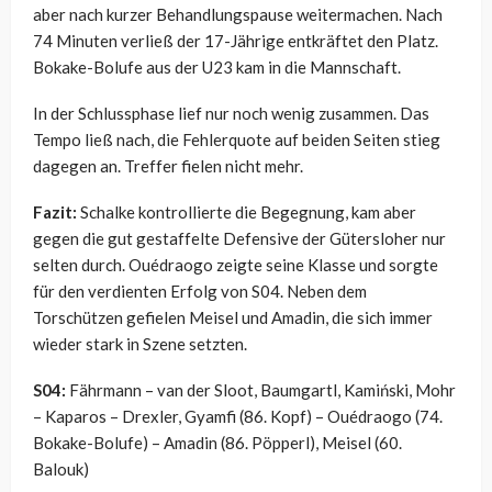
aber nach kurzer Behandlungspause weitermachen. Nach
74 Minuten verließ der 17-Jährige entkräftet den Platz.
Bokake-Bolufe aus der U23 kam in die Mannschaft.
In der Schlussphase lief nur noch wenig zusammen. Das
Tempo ließ nach, die Fehlerquote auf beiden Seiten stieg
dagegen an. Treffer fielen nicht mehr.
Fazit:
Schalke kontrollierte die Begegnung, kam aber
gegen die gut gestaffelte Defensive der Gütersloher nur
selten durch. Ouédraogo zeigte seine Klasse und sorgte
für den verdienten Erfolg von S04. Neben dem
Torschützen gefielen Meisel und Amadin, die sich immer
wieder stark in Szene setzten.
S04:
Fährmann – van der Sloot, Baumgartl, Kamiński, Mohr
– Kaparos – Drexler, Gyamfi (86. Kopf) – Ouédraogo (74.
Bokake-Bolufe) – Amadin (86. Pöpperl), Meisel (60.
Balouk)