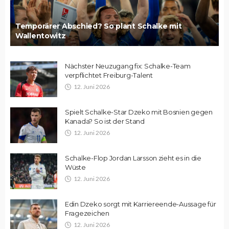
Temporärer Abschied? So plant Schalke mit
Wallentowitz
Nächster Neuzugang fix: Schalke-Team
verpflichtet Freiburg-Talent
12. Juni 2026
Spielt Schalke-Star Dzeko mit Bosnien gegen
Kanada? So ist der Stand
12. Juni 2026
Schalke-Flop Jordan Larsson zieht es in die
Wüste
12. Juni 2026
Edin Dzeko sorgt mit Karriereende-Aussage für
Fragezeichen
12. Juni 2026