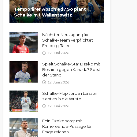
Temporärer Abschied? So plant
Schalke mit Wallentowitz
Nächster Neuzugang fix:
Schalke-Team verpflichtet
Freiburg-Talent
12. Juni 2026
Spielt Schalke-Star Dzeko mit
Bosnien gegen Kanada? So ist
der Stand
12. Juni 2026
Schalke-Flop Jordan Larsson
zieht es in die Wüste
12. Juni 2026
Edin Dzeko sorgt mit
Karriereende-Aussage für
Fragezeichen